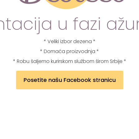
tacija u fazi ažu
* Veliki izbor dezena *
* Domaća proizvodnja *
* Robu šaljemo kurirskom službom širom Srbije *
Posetite našu Facebook stranicu