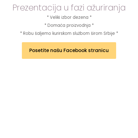
Prezentacija u fazi ažuriranja
* Veliki izbor dezena *
* Domaća proizvodnja *
* Robu šaljemo kurirskom službom širom Srbije *
Posetite našu Facebook stranicu